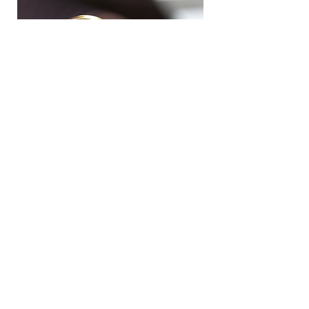
evidenzbasiert
& modern
Die wissenschaftliche Grundlage und
aktuellen Forschungsstände sowie die
langjährige Erfahrung unserer
Therapeuten bilden das Fundament
jeder Behandlung.
Wir setzen auf evidenzbasierte
Behandlungsmethoden, deren