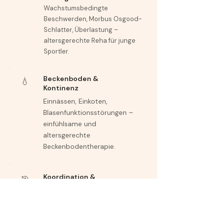
Wachstumsbedingte
Beschwerden, Morbus Osgood-
Schlatter, Überlastung –
altersgerechte Reha für junge
Sportler.
Beckenboden &
💧
Kontinenz
Einnässen, Einkoten,
Blasenfunktionsstörungen –
einfühlsame und
altersgerechte
Beckenbodentherapie.
Koordination &
🎯
Wahrnehmung
Motorische Unsicherheit,
Gleichgewichtsprobleme,
sensorische